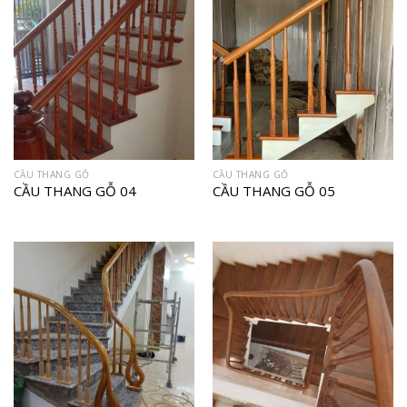
CẦU THANG GỖ
CẦU THANG GỖ
CẦU THANG GỖ 04
CẦU THANG GỖ 05