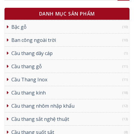
DANH MỤC SẢN PHẨM
Bậc gỗ
(10)
Ban công ngoài trời
(10)
Cầu thang dây cáp
(1)
Cầu thang gỗ
(11)
Cầu Thang Inox
(11)
Cầu thang kính
(18)
Cầu thang nhôm nhập khẩu
(12)
Cầu thang sắt nghệ thuật
(13)
Cầu thang suốt sắt
(8)