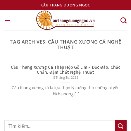
Skip
CẦU THANG DƯƠNG NGỌC
to
content
TAG ARCHIVES:
CẦU THANG XƯƠNG CÁ NGHỆ
THUẬT
Cầu Thang Xương Cá Thép Hộp Gỗ Lim – Độc Đáo, Chắc
Chắn, Đậm Chất Nghệ Thuật
5 Tháng Tư, 2025
Cầu thang xương cá là lựa chọn lý tưởng cho những ai yêu
thích phong [...]