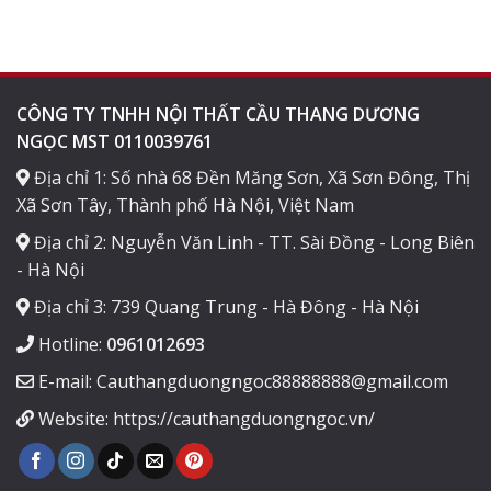
CÔNG TY TNHH NỘI THẤT CẦU THANG DƯƠNG
NGỌC MST 0110039761
Địa chỉ 1: Số nhà 68 Đền Măng Sơn, Xã Sơn Đông, Thị
Xã Sơn Tây, Thành phố Hà Nội, Việt Nam
Địa chỉ 2: Nguyễn Văn Linh - TT. Sài Đồng - Long Biên
- Hà Nội
Địa chỉ 3: 739 Quang Trung - Hà Đông - Hà Nội
Hotline:
0961012693
E-mail: Cauthangduongngoc88888888@gmail.com
Website: https://cauthangduongngoc.vn/