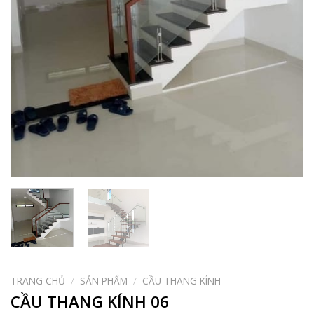
TRANG CHỦ
/
SẢN PHẨM
/
CẦU THANG KÍNH
CẦU THANG KÍNH 06