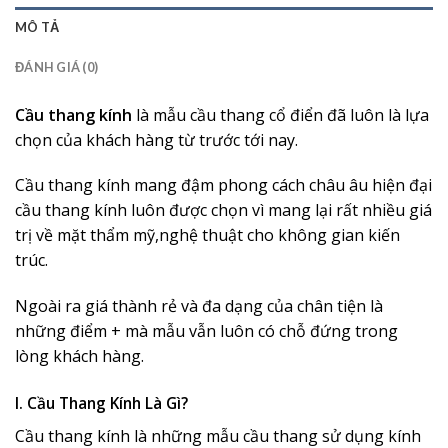
MÔ TẢ
ĐÁNH GIÁ (0)
Cầu thang kính
là mẫu cầu thang cổ điển đã luôn là lựa
chọn của khách hàng từ trước tới nay.
Cầu thang kính mang đậm phong cách châu âu hiện đại
cầu thang kính luôn được chọn vì mang lại rất nhiều giá
trị về mặt thẩm mỹ,nghệ thuật cho không gian kiến
trúc.
Ngoài ra giá thành rẻ và đa dạng của chân tiện là
những điểm + mà mẫu vẫn luôn có chỗ đứng trong
lòng khách hàng.
I. Cầu Thang Kính Là Gì?
Cầu thang kính là những mẫu cầu thang sử dụng kính