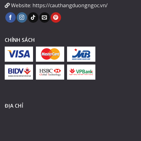
Website: https://cauthangduongngoc.vn/
CHÍNH SÁCH
ĐỊA CHỈ