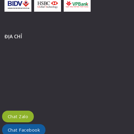
ĐỊA CHỈ
Chat Zalo
Chat Facebook