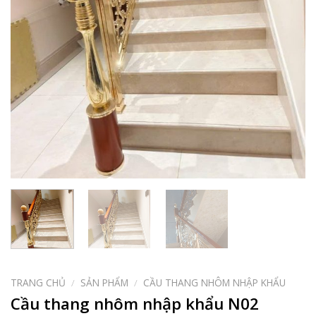
TRANG CHỦ
/
SẢN PHẨM
/
CẦU THANG NHÔM NHẬP KHẨU
Cầu thang nhôm nhập khẩu N02