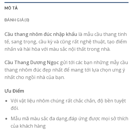
MÔ TẢ
ĐÁNH GIÁ (0)
Cầu thang nhôm đúc nhập khẩu
là mẫu cầu thang tinh
tế, sang trọng, cầu kỳ và cũng rất nghệ thuật, tạo điểm
nhấn và hài hòa với màu sắc nội thất trong nhà.
Cầu Thang Dương Ngọc
gửi tới các bạn những mẫy cầu
thang nhôm đúc đẹp nhất để mang tới lựa chọn ưng ý
nhất cho ngồi nhà của bạn.
Ưu Điểm
Với vật liệu nhôm chúng rất chắc chắn, độ bền tuyệt
đối.
Mẫu mã màu sắc đa dạng,đáp ứng được mọi sở thích
của khách hàng